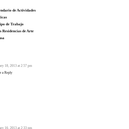
ndario de Actividades
icas
ipo de Trabajo
s Residencias de Arte
nsa
ary 18, 2013 at 2:57 pm
e a Reply
ary 16, 2013 at 2:33 pm