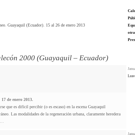
Cale
Públ
neo. Guayaquil (Ecuador). 15 al 26 de enero 2013
Equ
otra
Pre
lecón 2000 (Guayaquil – Ecuador)
n
Janu
Leav
. 17 de enero 2013.
e que es difícil percibir (o es escaso) en la escena Guayaquil
oráneo. Las modalidades de la regeneración urbana, claramente heredera
de…
Janu