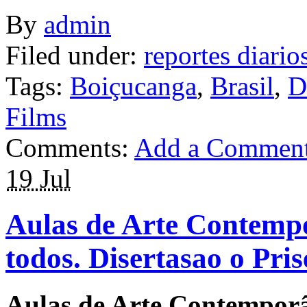
By
admin
Filed under:
reportes diario
Tags:
Boiçucanga
,
Brasil
,
D
Films
Comments:
Add a Commen
19 Jul
Aulas de Arte Contempo
todos. Disertasao o Pris
Aulas de Arte Contemporân