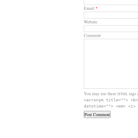
Email
*
Website
Comment
You may use these
tags a
HTML
<acronym title=""> <b>
datetime=""> <em> <i> 