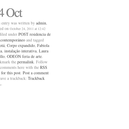
4 Oct
 entry was written by
admin
,
ted on
October 24, 2011 at 12:42
 filed under
POST residencia de
e contemporáneo
and tagged
otá
,
Corpo expandido
,
Fabiola
ca
,
instalação interativa
,
Laura
llo
,
ODEÓN feria de arte
.
kmark the
permalink
. Follow
 comments here with the
RSS
 for this post
.
Post a comment
eave a trackback:
Trackback
L
.