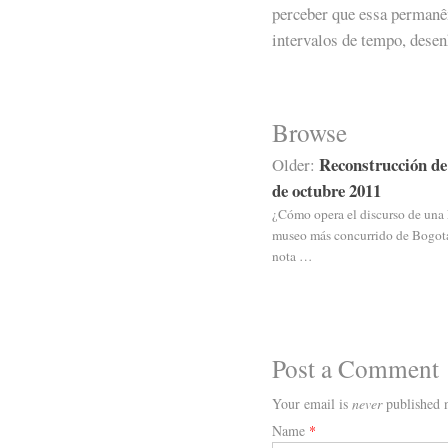
perceber que essa permanê
intervalos de tempo, dese
Browse
Reconstrucción de 
Older:
de octubre 2011
¿Cómo opera el discurso de una 
museo más concurrido de Bogotá 
nota …
Post a Comment
Your email is
never
published n
Name
*