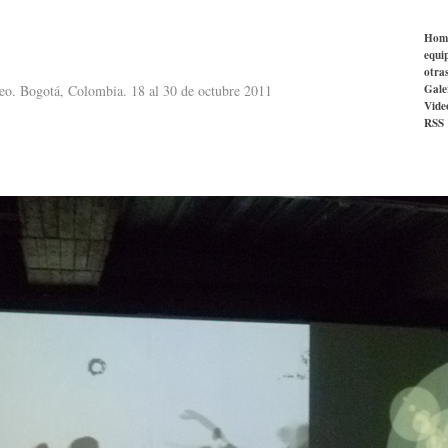
Hom
equi
otra
Gale
neo. Bogotá, Colombia. 18 al 30 de octubre 2011
Vide
RSS