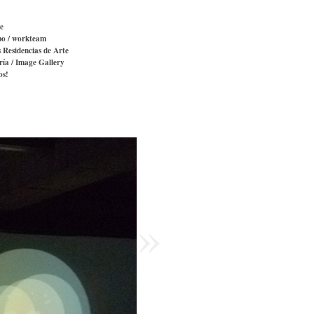
e
po / workteam
s Residencias de Arte
ría / Image Gallery
os!
»