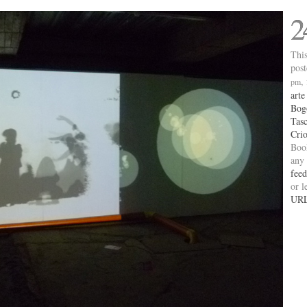
2
This
pos
,
pm
art
Bog
Tas
Crio
Boo
any
feed
or l
UR