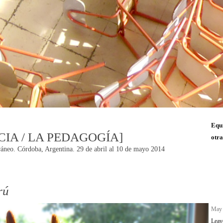
Equ
CIA / LA PEDAGOGÍA]
otra
áneo. Córdoba, Argentina. 29 de abril al 10 de mayo 2014
rú
n
May 
Leav