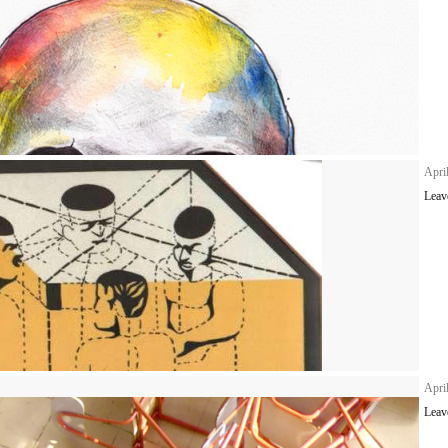
Apri
Leav
Apri
Leav