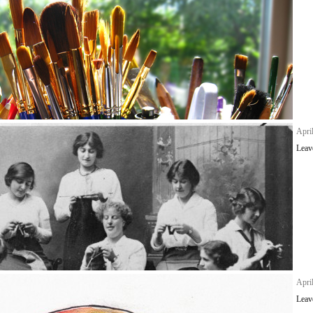
Apri
Leav
Apri
Leav