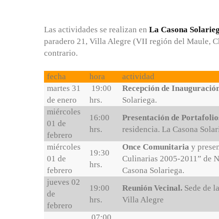
Las actividades se realizan en
La Casona Solarie
paradero 21, Villa Alegre (VII región del Maule, C
contrario.
fecha
hora
actividad
martes 31
19:00
Recepción de Inauguració
de enero
hrs.
Solariega.
miércoles
16:00
Presentación de Portafolio
01 de
hrs.
residencia. La Casona Solar
febrero
miércoles
Once Comunitaria
y prese
19:30
01 de
Culinarias 2005-2011” de N
hrs.
febrero
Casona Solariega.
jueves 02
19:00
Reunión Vecinal.
Sede de la
de
hrs.
Villa Alegre
febrero
07:00