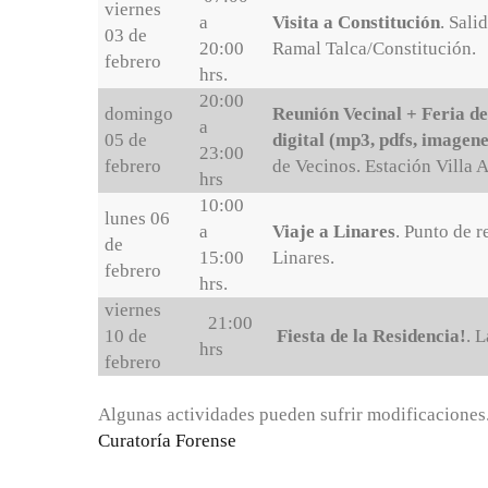
viernes
a
Visita a Constitución
. Sali
03 de
20:00
Ramal Talca/Constitución.
febrero
hrs.
20:00
domingo
Reunión Vecinal + Feria d
a
05 de
digital (mp3, pdfs, imagenes
23:00
febrero
de Vecinos. Estación Villa A
hrs
10:00
lunes 06
a
Viaje a Linares
. Punto de 
de
15:00
Linares.
febrero
hrs.
viernes
21:00
10 de
Fiesta de la Residencia!
. 
hrs
febrero
Algunas actividades pueden sufrir modificaciones
Curatoría Forense