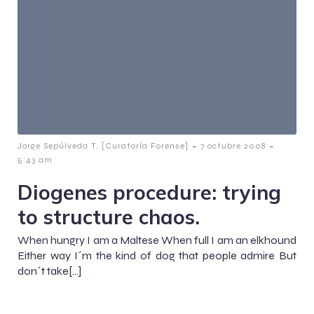
-
-
Jorge Sepúlveda T. [Curatoría Forense]
7 octubre 2008
5:43 am
Diogenes procedure: trying
to structure chaos.
When hungry I am a Maltese When full I am an elkhound
Either way I´m the kind of dog that people admire But
don´t take[…]