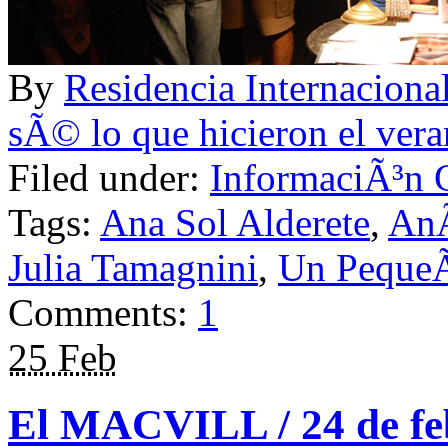
By
Residencia Internac
sÃ© lo que hicieron el ver
Filed under:
InformaciÃ³n 
Tags:
Ana Sol Alderete
,
AnÃ
Julia Tamagnini
,
Un Peque
Comments:
1
25 Feb
El MACVILL / 24 de fe