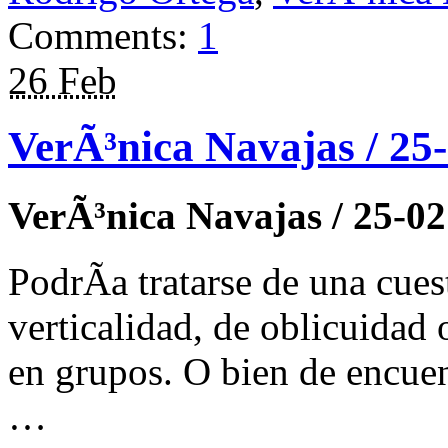
Comments:
1
26 Feb
VerÃ³nica Navajas / 25
VerÃ³nica Navajas / 25-02
PodrÃ­a tratarse de una cue
verticalidad, de oblicuidad o
en grupos. O bien de encuen
…