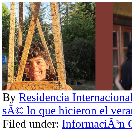
By
Residencia Internac
sÃ© lo que hicieron el ver
Filed under:
InformaciÃ³n 