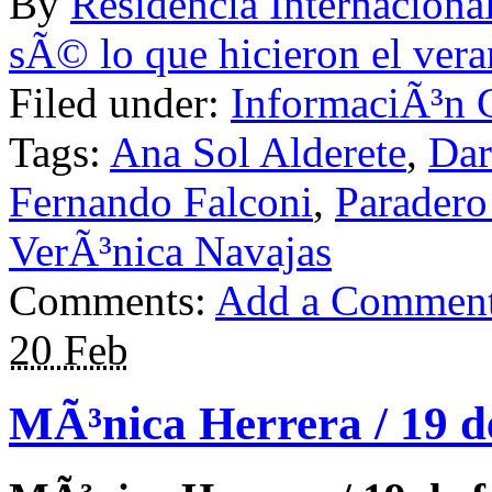
By
Residencia Internac
sÃ© lo que hicieron el ver
Filed under:
InformaciÃ³n 
Tags:
Ana Sol Alderete
,
Dar
Fernando Falconi
,
Paradero 
VerÃ³nica Navajas
Comments:
Add a Commen
20 Feb
MÃ³nica Herrera / 19 d