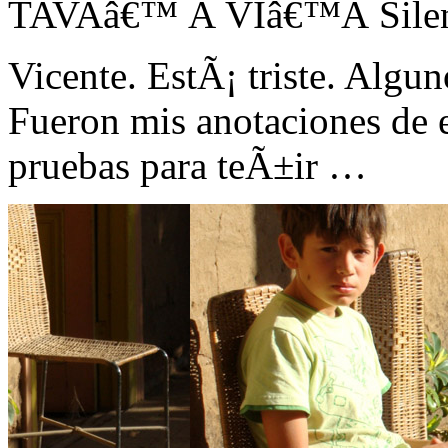
TAVAâ€™ Ã VIâ€™Ã Silenc
Vicente. EstÃ¡ triste. Algun
Fueron mis anotaciones de e
pruebas para teÃ±ir …