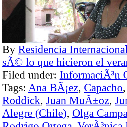
By
Residencia Internac
sÃ© lo que hicieron el ver
Filed under:
InformaciÃ³n 
Tags:
Ana BÃ¡ez
,
Capacho
Roddick
,
Juan MuÃ±oz
,
Ju
Alegre (Chile)
,
Olga Campa
Rodrigo Ortega
,
VerÃ³nica 