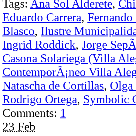
Tags:
Ana Sol Alderete
,
Chi
Eduardo Carrera
,
Fernando 
Blasco
,
Ilustre Municipalid
Ingrid Roddick
,
Jorge SepÃ
Casona Solariega (Villa Ale
ContemporÃ¡neo Villa Aleg
Natascha de Cortillas
,
Olga
Rodrigo Ortega
,
Symbolic C
Comments:
1
23 Feb