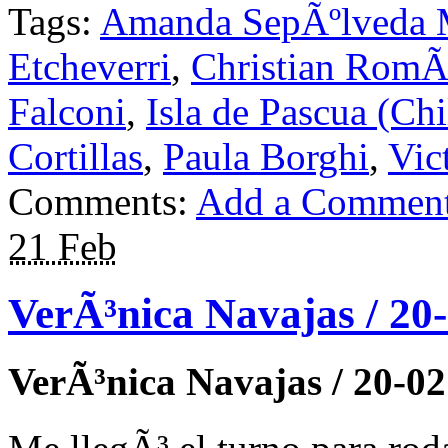
Tags:
Amanda SepÃºlveda 
Etcheverri
,
Christian RomÃ
Falconi
,
Isla de Pascua (Chi
Cortillas
,
Paula Borghi
,
Vic
Comments:
Add a Commen
21 Feb
VerÃ³nica Navajas / 20
VerÃ³nica Navajas / 20-02