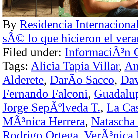
By
Residencia Internac
sÃ© lo que hicieron el ver
Filed under:
InformaciÃ³n 
Tags:
Alicia Tapia Villar
,
Am
Alderete
,
DarÃ­o Sacco
,
Dav
Fernando Falconi
,
Guadalup
Jorge SepÃºlveda T.
,
La Cas
MÃ³nica Herrera
,
Natascha 
Rodrigo Ortega
,
VerÃ³nica 