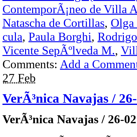
ContemporÃ¡neo de Villa A
Natascha de Cortillas
,
Olga
cula
,
Paula Borghi
,
Rodrigo
Vicente SepÃºlveda M.
,
Vil
Comments:
Add a Commen
27 Feb
VerÃ³nica Navajas / 26
VerÃ³nica Navajas / 26-02