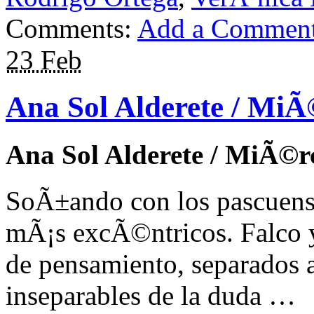
Comments:
Add a Commen
23 Feb
Ana Sol Alderete / MiÃ©
Ana Sol Alderete / MiÃ©rc
SoÃ±ando con los pascuens
mÃ¡s excÃ©ntricos. Falco
de pensamiento, separados 
inseparables de la duda …