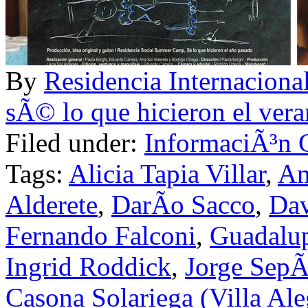
By
Residencia Internac
sÃ© lo que hicieron el ver
Filed under:
InformaciÃ³n 
Tags:
Alicia Tapia Villar
,
Am
Alderete
,
DarÃ­o Sacco
,
Dav
Fernando Falconi
,
Guadalup
Ingrid Roddick
,
Jorge SepÃ
Casona Solariega (Villa Ale