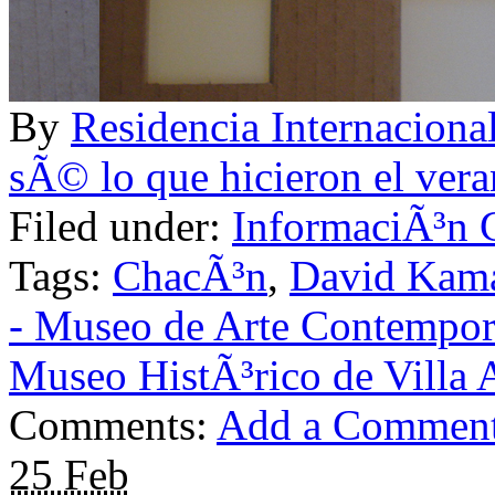
By
Residencia Internac
sÃ© lo que hicieron el ver
Filed under:
InformaciÃ³n 
Tags:
ChacÃ³n
,
David Kam
- Museo de Arte ContemporÃ
Museo HistÃ³rico de Villa A
Comments:
Add a Commen
25 Feb