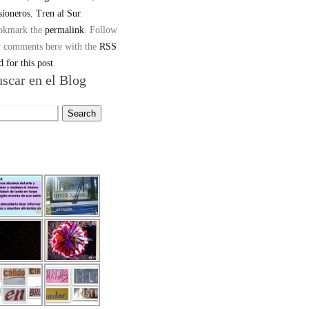
sioneros
,
Tren al Sur
.
okmark the
permalink
.
Follow
 comments here with the
RSS
d for this post
.
scar en el Blog
rch
: