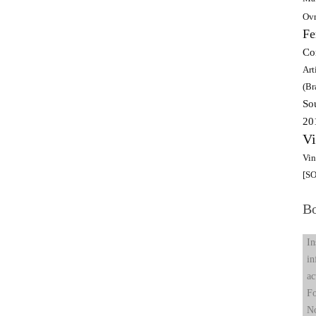
Ov
Fe
Co
Art
(Br
So
20
Vi
Vin
[S
Bo
In
in
ac
Fo
N