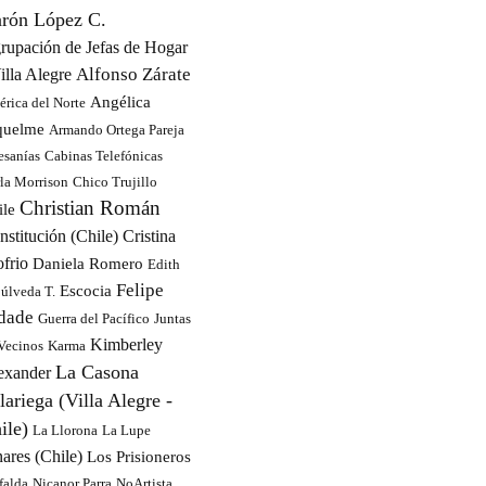
rón López C.
rupación de Jefas de Hogar
Alfonso Zárate
illa Alegre
Angélica
rica del Norte
quelme
Armando Ortega Pareja
esanías
Cabinas Telefónicas
la Morrison
Chico Trujillo
Christian Román
ile
nstitución (Chile)
Cristina
ofrio
Daniela Romero
Edith
Felipe
Escocia
úlveda T.
dade
Guerra del Pacífico
Juntas
Kimberley
Vecinos
Karma
La Casona
exander
lariega (Villa Alegre -
ile)
La Llorona
La Lupe
ares (Chile)
Los Prisioneros
falda
Nicanor Parra
NoArtista