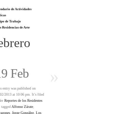
ndario de Actividades
icas
ipo de Trabajo
s Residencias de Arte
ebrero
19 Feb
»
s entry was published on
02/2013 at 10:06 pm. It’s filed
der
Reportes de los Residentes
d tagged
Alfonso Zárate
,
razones
,
Jorge González
,
Los