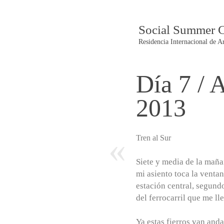
Social Summer 
Residencia Internacional de A
Día 7 / 
Post
2013
navigatio
«
Tren al Sur
Siete y media de la mañ
mi asiento toca la venta
estación central, segund
del ferrocarril que me lle
Ya estas fierros van and