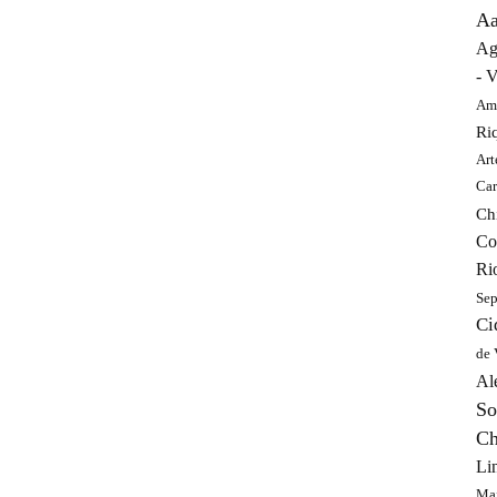
Aa
Ag
- V
Amé
Ri
Art
Car
Ch
Co
Ri
Sep
Ci
de 
Al
So
Ch
Lin
Ma