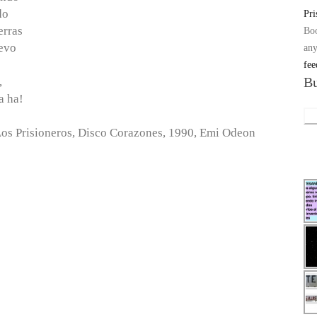
do
Pri
erras
Bo
uevo
any
fee
Bu
,
a ha!
Sea
Los Prisioneros, Disco Corazones, 1990, Emi Odeon
for