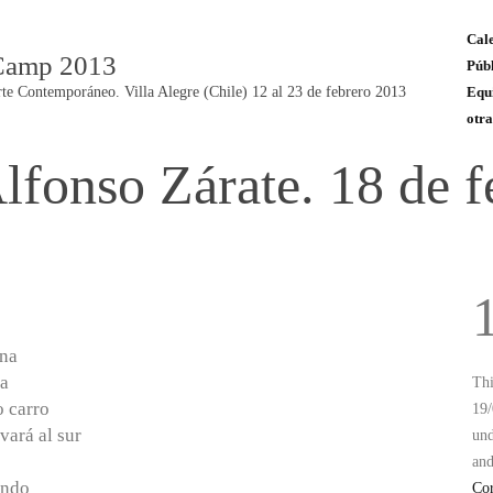
Cale
Camp 2013
Públ
rte Contemporáneo. Villa Alegre (Chile) 12 al 23 de febrero 2013
Equ
otra
Alfonso Zárate. 18 de f
n
ana
na
Thi
o carro
19/
vará al sur
un
an
ando
Co