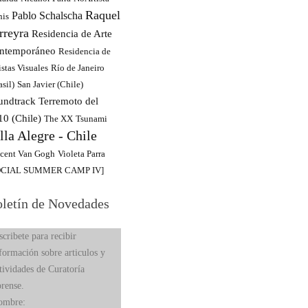
Raquel
Pablo Schalscha
nis
rreyra
Residencia de Arte
ntemporáneo
Residencia de
istas Visuales
Río de Janeiro
asil)
San Javier (Chile)
undtrack
Terremoto del
10 (Chile)
The XX
Tsunami
lla Alegre - Chile
cent Van Gogh
Violeta Parra
OCIAL SUMMER CAMP IV]
letín de Novedades
scribete para recibir
formación sobre articulos y
tividades de Curatoría
rense.
ombre: