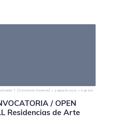
-
-
púlveda T. [Curatoría Forense]
3 agosto 2012
6:36 am
NVOCATORIA / OPEN
L Residencias de Arte