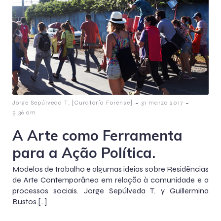
-
-
Jorge Sepúlveda T. [Curatoría Forense]
31 marzo 2017
5:36 am
A Arte como Ferramenta
para a Ação Política.
Modelos de trabalho e algumas ideias sobre Residências
de Arte Contemporânea em relação à comunidade e a
processos sociais. Jorge Sepúlveda T. y Guillermina
Bustos.[…]