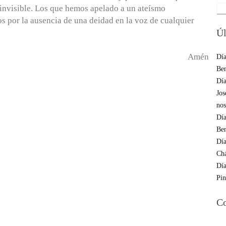
 invisible. Los que hemos apelado a un ateísmo
Sea
s por la ausencia de una deidad en la voz de cualquier
for
Úl
Amén
Día
Ben
Día
Jos
nos
Día
Be
Día
Ch
Día
Pin
Co