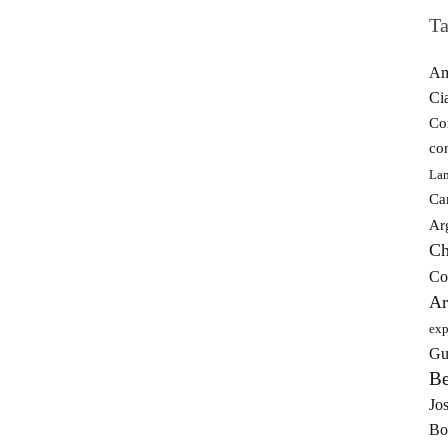
Ta
Am
Ci
Co
co
La
Ca
Ar
Ch
Co
Ar
exp
Gu
Be
Jos
Bo