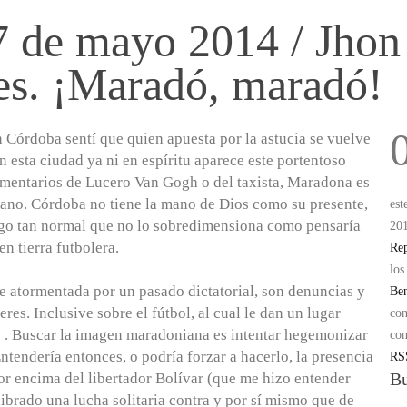
7 de mayo 2014 / Jhon
es. ¡Maradó, maradó!
Córdoba sentí que quien apuesta por la astucia se vuelve
n esta ciudad ya ni en espíritu aparece este portentoso
omentarios de Lucero Van Gogh o del taxista, Maradona es
o. Córdoba no tiene la mano de Dios como su presente,
est
lgo tan normal que no lo sobredimensiona como pensaría
201
n tierra futbolera.
Rep
los
rbe atormentada por un pasado dictatorial, son denuncias y
Ben
eres. Inclusive sobre el fútbol, al cual le dan un lugar
con
 . Buscar la imagen maradoniana es intentar hegemonizar
com
Entendería entonces, o podría forzar a hacerlo, la presencia
RS
Bu
r encima del libertador Bolívar (que me hizo entender
ibrado una lucha solitaria contra y por sí mismo que de