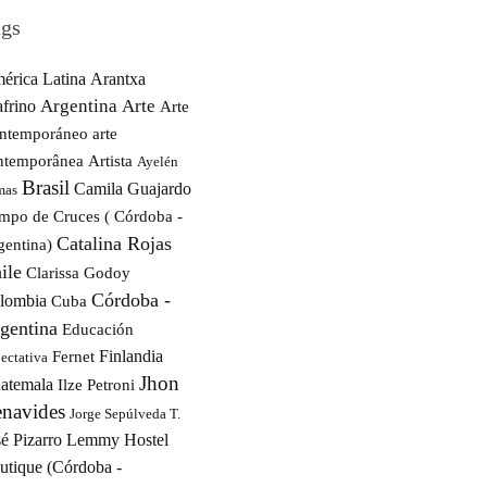
gs
érica Latina
Arantxa
Argentina
Arte
afrino
Arte
ntemporáneo
arte
ntemporânea
Artista
Ayelén
Brasil
Camila Guajardo
mas
mpo de Cruces ( Córdoba -
Catalina Rojas
gentina)
ile
Clarissa Godoy
Córdoba -
lombia
Cuba
gentina
Educación
Finlandia
Fernet
ectativa
Jhon
atemala
Ilze Petroni
navides
Jorge Sepúlveda T.
é Pizarro
Lemmy Hostel
utique (Córdoba -