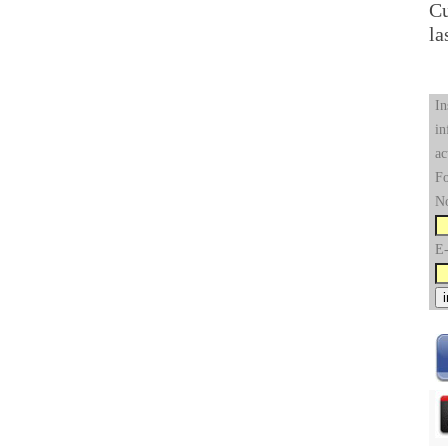
Cu
la
In
in
ac
Fo
N
E-