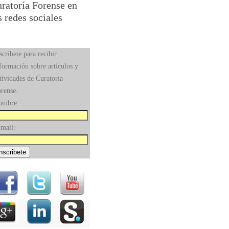
ratoría Forense en
s redes sociales
scribete para recibir
formación sobre articulos y
tividades de Curatoría
rense.
ombre:
mail: