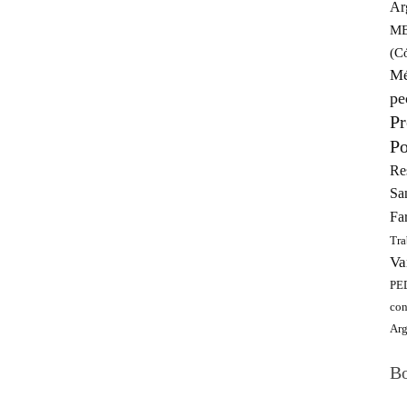
Ar
ME
(C
Mé
pe
Pr
Po
Re
Sa
Fa
Tra
Va
PED
con
Arg
Bo