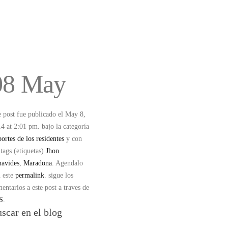
08 May
e post fue publicado el May 8,
4 at 2:01 pm. bajo la categoría
ortes de los residentes
y con
 tags (etiquetas)
Jhon
avides
,
Maradona
.
Agendalo
 este
permalink
.
sigue los
entarios a este post a traves de
S
.
scar en el blog