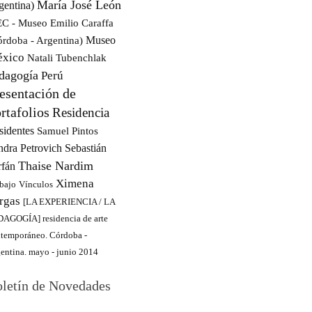
María José León
gentina)
C - Museo Emilio Caraffa
Museo
órdoba - Argentina)
xico
Natali Tubenchlak
dagogía
Perú
esentación de
rtafolios
Residencia
sidentes
Samuel Pintos
ndra Petrovich
Sebastián
Thaise Nardim
rfán
Ximena
bajo
Vínculos
rgas
[LA EXPERIENCIA / LA
AGOGÍA] residencia de arte
temporáneo. Córdoba -
entina. mayo - junio 2014
letín de Novedades