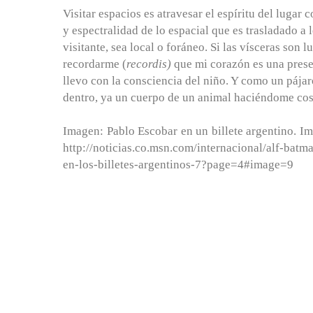
Visitar espacios es atravesar el espíritu del lugar c
y espectralidad de lo espacial que es trasladado a 
visitante, sea local o foráneo. Si las vísceras so
recordarme (
recordis)
que mi corazón es una prese
llevo con la consciencia del niño. Y como un pájar
dentro, ya un cuerpo de un animal haciéndome cosqu
Imagen: Pablo Escobar en un billete argentino. I
http://noticias.co.msn.com/internacional/alf-bat
en-los-billetes-argentinos-7?page=4#image=9