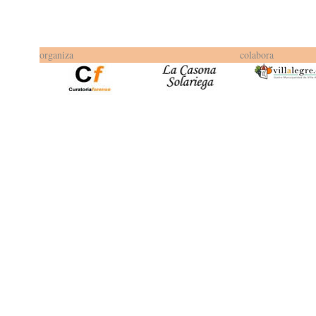
organiza
colabora