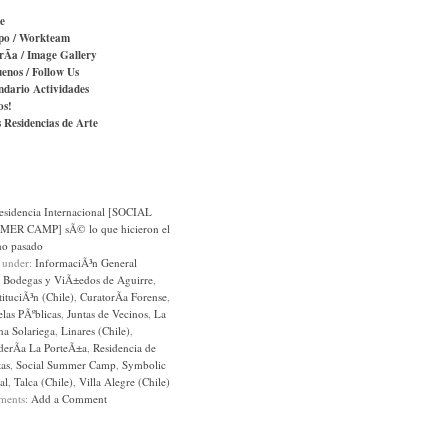
e
po / Workteam
rÃ­a / Image Gallery
uenos / Follow Us
ndario Actividades
os!
s Residencias de Arte
esidencia Internacional [SOCIAL
ER CAMP] sÃ© lo que hicieron el
no pasado
d under:
InformaciÃ³n General
:
Bodegas y ViÃ±edos de Aguirre
,
ituciÃ³n (Chile)
,
CuratorÃ­a Forense
,
las PÃºblicas
,
Juntas de Vecinos
,
La
na Solariega
,
Linares (Chile)
,
derÃ­a La PorteÃ±a
,
Residencia de
tas
,
Social Summer Camp
,
Symbolic
al
,
Talca (Chile)
,
Villa Alegre (Chile)
ments:
Add a Comment