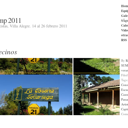
Hom
Equi
Gale
mp 2011
SÃ­g
Cale
istas, Villa Alegre. 14 al 26 febrero 2011
Vide
otra
RSS
ecinos
By
R
SUMM
vera
File
Tags
Const
Escue
Caso
Pana
Artis
Capit
Com