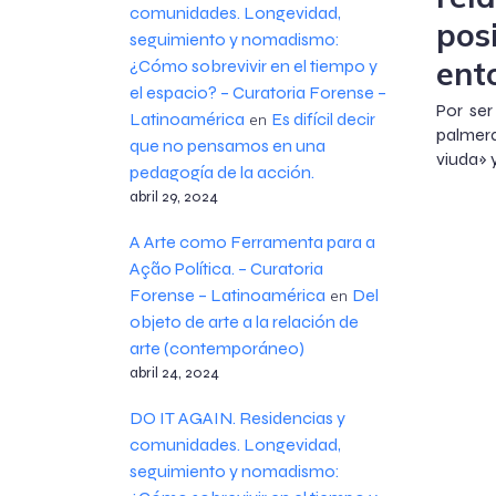
comunidades. Longevidad,
pos
seguimiento y nomadismo:
ent
¿Cómo sobrevivir en el tiempo y
el espacio? – Curatoria Forense –
Por ser
Latinoamérica
Es difícil decir
en
palmera
que no pensamos en una
viuda» y
pedagogía de la acción.
abril 29, 2024
A Arte como Ferramenta para a
Ação Política. – Curatoria
Forense – Latinoamérica
Del
en
objeto de arte a la relación de
arte (contemporáneo)
abril 24, 2024
DO IT AGAIN. Residencias y
comunidades. Longevidad,
seguimiento y nomadismo: