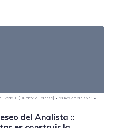
-
-
púlveda T. [Curatoría Forense]
28 noviembre 2006
m
eseo del Analista ::
tar es construir la