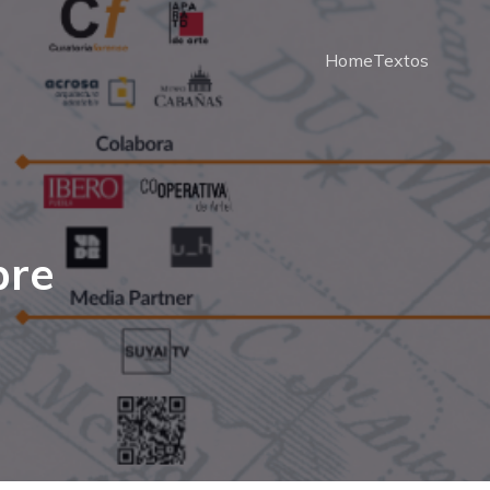
Home
Textos
bre