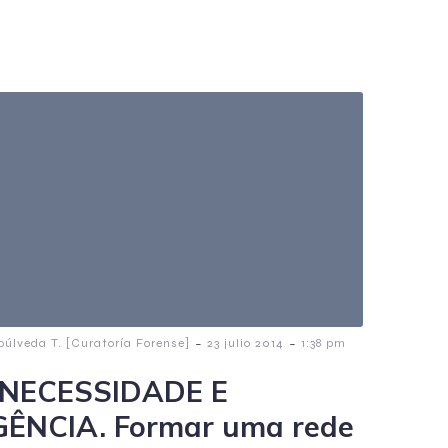
-
-
púlveda T. [Curatoría Forense]
23 julio 2014
1:38 pm
NECESSIDADE E
ÊNCIA. Formar uma rede