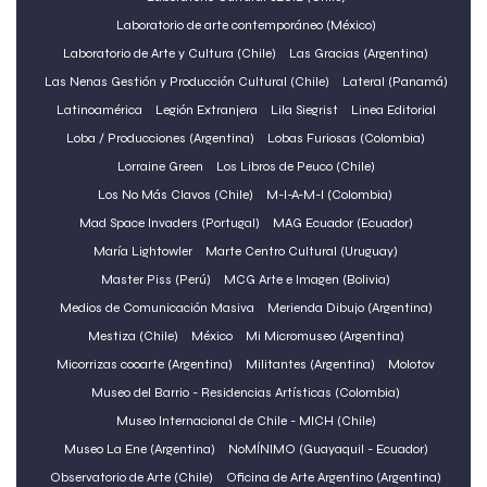
Laboratorio de arte contemporáneo (México)
Laboratorio de Arte y Cultura (Chile)
Las Gracias (Argentina)
Las Nenas Gestión y Producción Cultural (Chile)
Lateral (Panamá)
Latinoamérica
Legión Extranjera
Lila Siegrist
Linea Editorial
Loba / Producciones (Argentina)
Lobas Furiosas (Colombia)
Lorraine Green
Los Libros de Peuco (Chile)
Los No Más Clavos (Chile)
M-I-A-M-I (Colombia)
Mad Space Invaders (Portugal)
MAG Ecuador (Ecuador)
María Lightowler
Marte Centro Cultural (Uruguay)
Master Piss (Perú)
MCG Arte e Imagen (Bolivia)
Medios de Comunicación Masiva
Merienda Dibujo (Argentina)
Mestiza (Chile)
México
Mi Micromuseo (Argentina)
Micorrizas cooarte (Argentina)
Militantes (Argentina)
Molotov
Museo del Barrio - Residencias Artísticas (Colombia)
Museo Internacional de Chile - MICH (Chile)
Museo La Ene (Argentina)
NoMÍNIMO (Guayaquil - Ecuador)
Observatorio de Arte (Chile)
Oficina de Arte Argentino (Argentina)