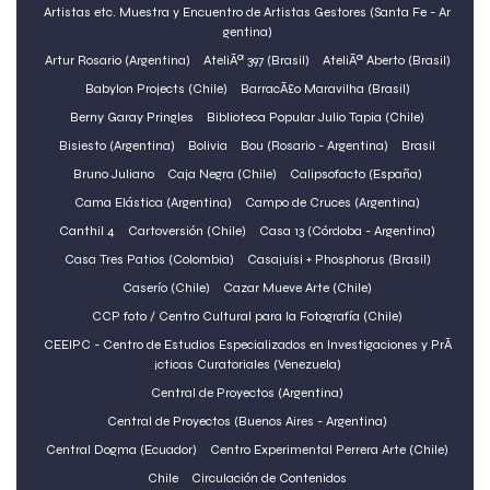
Artistas etc. Muestra y Encuentro de Artistas Gestores (Santa Fe - Ar
gentina)
Artur Rosario (Argentina)
AteliÃª 397 (Brasil)
AteliÃª Aberto (Brasil)
Babylon Projects (Chile)
BarracÃ£o Maravilha (Brasil)
Berny Garay Pringles
Biblioteca Popular Julio Tapia (Chile)
Bisiesto (Argentina)
Bolivia
Bou (Rosario - Argentina)
Brasil
Bruno Juliano
Caja Negra (Chile)
Calipsofacto (España)
Cama Elástica (Argentina)
Campo de Cruces (Argentina)
Canthil 4
Cartoversión (Chile)
Casa 13 (Córdoba - Argentina)
Casa Tres Patios (Colombia)
Casajuisi + Phosphorus (Brasil)
Caserío (Chile)
Cazar Mueve Arte (Chile)
CCP foto / Centro Cultural para la Fotografía (Chile)
CEEIPC - Centro de Estudios Especializados en Investigaciones y PrÃ
¡cticas Curatoriales (Venezuela)
Central de Proyectos (Argentina)
Central de Proyectos (Buenos Aires - Argentina)
Central Dogma (Ecuador)
Centro Experimental Perrera Arte (Chile)
Chile
Circulación de Contenidos