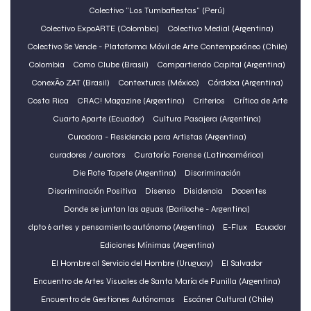
Colectivo "Los Tumbafiestas" (Perú)
Colectivo ExpoARTE (Colombia)
Colectivo Medial (Argentina)
Colectivo Se Vende - Plataforma Móvil de Arte Contemporáneo (Chile)
Colombia
Como Clube (Brasil)
Compartiendo Capital (Argentina)
ConexÃo ZAT (Brasil)
Contexturas (México)
Córdoba (Argentina)
Costa Rica
CRAC! Magazine (Argentina)
Criterios
Crítica de Arte
Cuarto Aparte (Ecuador)
Cultura Pasajera (Argentina)
Curadora - Residencia para Artistas (Argentina)
curadores / curators
Curatoría Forense (Latinoamérica)
Die Rote Tapete (Argentina)
Discriminación
Discriminación Positiva
Disenso
Disidencia
Docentes
Donde se juntan las aguas (Bariloche - Argentina)
dpto 6 artes y pensamiento autónomo (Argentina)
E-Flux
Ecuador
Ediciones Mínimas (Argentina)
El Hombre al Servicio del Hombre (Uruguay)
El Salvador
Encuentro de Artes Visuales de Santa María de Punilla (Argentina)
Encuentro de Gestiones Autónomas
Escáner Cultural (Chile)