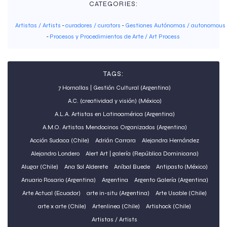
CATEGORIES:
Artistas / Artists
-
curadores / curators
-
Gestiones Autónomas / autonomous
-
Procesos y Procedimientos de Arte / Art Process
TAGS:
7 Hornallas | Gestión Cultural (Argentina)
A.C. (creatividad y visión) (México)
A.L.A. Artistas en Latinoamérica (Argentina)
A.M.O. Artistas Mendocinos Organizados (Argentina)
Acción Sudaca (Chile)
Adrián Carrara
Alejandra Hernández
Alejandro Londero
Alert Art | galería (República Dominicana)
Alugar (Chile)
Ana Sol Alderete
Aníbal Buede
Antipasto (México)
Anuario Rosario (Argentina)
Argentina
Argento Galería (Argentina)
Arte Actual (Ecuador)
arte in-situ (Argentina)
Arte Usable (Chile)
arte x arte (Chile)
Artenlinea (Chile)
Artishock (Chile)
Artistas / Artists