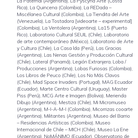
La Paternal (Argentina), La Pyscyna Arte (Costa
Rica), La Quincena (Colombia), La REDada –
Miscélanea Cultural (Colombia), La Tiendita del Arte
(Venezuela), La Tostadora [videoarte – experimental]
(Colombia), La Ventolera (Argentina), La15 (Puerto
Rico), Laboratorio Cultural SEUIL (Chile), Laboratorio
de arte contemporáneo (México), Laboratorio de Arte
y Cultura (Chile), La Casa lda (Perú), Las Gracias
(Argentina), Las Nenas Gestión y Producción Cultural
(Chile), Lateral (Panamá), Legión Extranjera, Loba /
Producciones (Argentina), Lobas Furiosas (Colombia),
Los Libros de Peuco (Chile), Los No Más Clavos
(Chile), Mad Space Invaders (Portugal), MAG Ecuador
(Ecuador), Marte Centro Cultural (Uruguay), Master
Piss (Perú), MCG Arte e Imagen (Bolivia), Merienda
Dibujo (Argentina), Mestiza (Chile), Mi Micromuseo
(Argentina), M-I-A-M-I (Colombia), Micorrizas cooarte
(Argentina), Militantes (Argentina), Museo del Barrio
– Residencias Artísticas (Colombia), Museo
Internacional de Chile – MICH (Chile), Museo La Ene
(Argentina), NoMÁNIMO (Ecuador), Observatorio de