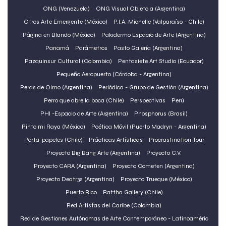
ONG (Venezuela)
ONG Visual Objeto a (Argentina)
Otros Arte Emergente (México)
P.I.A. Michelle (Valparaíso - Chile)
Página en Blando (México)
Pakidermo Espacio de Arte (Argentina)
Panamá
Parámetros
Pasto Galería (Argentina)
Pazquinsur Cultural (Colombia)
Pentasiete Art Studio (Ecuador)
Pequeño Aeropuerto (Córdoba - Argentina)
Peras de Olmo (Argentina)
Periódica - Grupo de Gestión (Argentina)
Perro que abre la boca (Chile)
Perspectivas
Perú
PHI -Espacio de Arte (Argentina)
Phosphorus (Brasil)
Pinto mi Raya (México)
Poética Móvil (Puerto Madryn - Argentina)
Porta-papeles (Chile)
Prácticas Artísticas
Procrastination Tour
Proyecto Big Bang Arte (Argentina)
Proyecto C.V.
Proyecto CARA (Argentina)
Proyecto Cometen (Argentina)
Proyecto Deatr3s (Argentina)
Proyecto Trueque (México)
Puerto Rico
Rattha Gallery (Chile)
Red Artistas del Caribe (Colombia)
Red de Gestiones Autónomas de Arte Contemporáneo - Latinoaméric