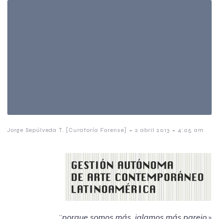
-
-
Jorge Sepúlveda T. [Curatoría Forense]
2 abril 2013
4:05 am
“
porque somos más, jalamos más parejo
.»