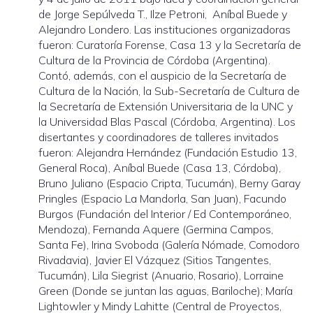
de Jorge Sepúlveda T., Ilze Petroni, Aníbal Buede y
Alejandro Londero. Las instituciones organizadoras
fueron: Curatoría Forense, Casa 13 y la Secretaría de
Cultura de la Provincia de Córdoba (Argentina).
Contó, además, con el auspicio de la Secretaría de
Cultura de la Nación, la Sub-Secretaría de Cultura de
la Secretaría de Extensión Universitaria de la UNC y
la Universidad Blas Pascal (Córdoba, Argentina). Los
disertantes y coordinadores de talleres invitados
fueron: Alejandra Hernández (Fundación Estudio 13,
General Roca), Aníbal Buede (Casa 13, Córdoba),
Bruno Juliano (Espacio Cripta, Tucumán), Berny Garay
Pringles (Espacio La Mandorla, San Juan), Facundo
Burgos (Fundación del Interior / Ed Contemporáneo,
Mendoza), Fernanda Aquere (Germina Campos,
Santa Fe), Irina Svoboda (Galería Nómade, Comodoro
Rivadavia), Javier El Vázquez (Sitios Tangentes,
Tucumán), Lila Siegrist (Anuario, Rosario), Lorraine
Green (Donde se juntan las aguas, Bariloche); María
Lightowler y Mindy Lahitte (Central de Proyectos,