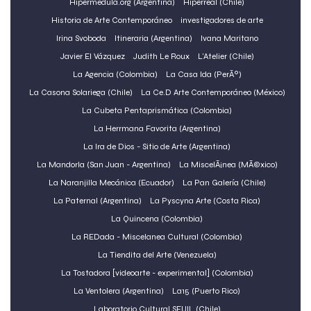
Hipermédula.org (Argentina)
Hiperreal (Chile)
Historia de Arte Contemporáneo
investigadores de arte
Irina Svoboda
Itineraria (Argentina)
Ivana Maritano
Javier El Vázquez
Judith Le Roux
L'Atelier (Chile)
La Agencia (Colombia)
La Casa lda (PerÃº)
La Casona Solariega (Chile)
La Ce.D Arte Contemporáneo (México)
La Cubeta Pentaprismática (Colombia)
La Herrmana Favorita (Argentina)
La Ira de Dios - Sitio de Arte (Argentina)
La Mandorla (San Juan - Argentina)
La MiscelÃ¡nea (MÃ©xico)
La Naranjilla Mecánica (Ecuador)
La Pan Galería (Chile)
La Paternal (Argentina)
La Pyscyna Arte (Costa Rica)
La Quincena (Colombia)
La REDada - Miscelanea Cultural (Colombia)
La Tiendita del Arte (Venezuela)
La Tostadora [videoarte - experimental] (Colombia)
La Ventolera (Argentina)
La15 (Puerto Rico)
Laboratorio Cultural SEUIL (Chile)