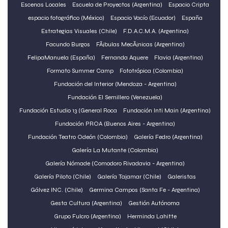
Escenas Locales
Escuela de Proyectos (Argentina)
Espacio Cripta
espacio fotográfico (México)
Espacio Vacío (Ecuador)
España
Estrategias Visuales (Chile)
F.D.A.C.M.A. (Argentina)
Facundo Burgos
FÃ¡bulas MecÃ¡nicas (Argentina)
FelipaManuela (España)
Fernanda Aquere
Flavia (Argentina)
Formato Summer Camp
Fototrópica (Colombia)
Fundación del Interior (Mendoza - Argentina)
Fundación El Semillero (Venezuela)
Fundación Estudio 13 (General Roca
Fundación Inti Main (Argentina)
Fundación PROA (Buenos Aires - Argentina)
Fundación Teatro Odeón (Colombia)
Galería Fedro (Argentina)
Galería La Mutante (Colombia)
Galería Nómade (Comodoro Rivadavia - Argentina)
Galería Piloto (Chile)
Galería Tajamar (Chile)
Galeristas
Gálvez INC. (Chile)
Germina Campos (Santa Fe - Argentina)
Gesta Cultura (Argentina)
Gestión Autónoma
Grupo Fulcro (Argentina)
Herminda Lahitte