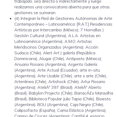
trabajado, sea directa o indirectamente y luego
realizamos una convocatoria abierta para que otras
gestiones se sumaran.
(4) Integran la Red de Gestiones Autónomas de Arte
Contemporáneo – Latinoamérica: [R.A.T.] Residencias
Artísticas por Intercambio (México), 7 Hornallas |
Gestión Cultural (Argentina), A.L.A. Artistas en
Latinoamérica (Argentina), A.M.O. Artistas
Mendocinos Organizados (Argentina), Acción
Sudaca (Chile), Alert Art | galería (República
Dominicana), Alugar (Chile), Antipasto (México),
Anuario Rosario (Argentina), Argento Galería
(Argentina), Arte Actual (Ecuador), arte in-situ
(Argentina), Arte Usable (Chile), arte x arte (Chile),
Artenlinea (Chile), Artishock (Chile), Artur Rosario
(Argentina), AteliÁª 397 (Brasil), AteliÁª Aberto
(Brasil), Babylon Projects (Chile), BarracÁ£o Maravilha
(Brasil), Biblioteca Popular Julio Tapia (Chile), Bisiesto
(Argentina), BOU (Argentina), Caja Negra (Chile),
Calipsofacto (España), Cama Elástica (Argentina),
Campo de Cruces (Argentina), Canthil 4, espacio