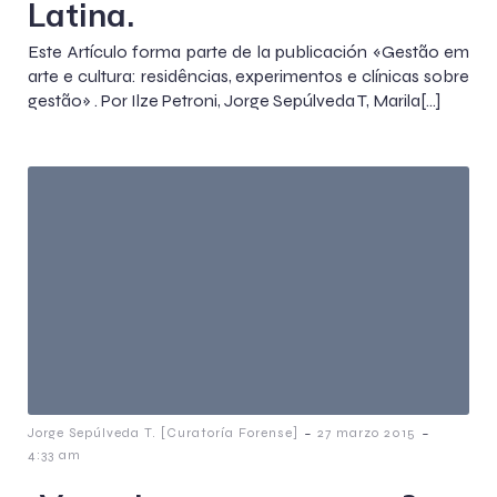
Latina.
Este Artículo forma parte de la publicación «Gestão em
arte e cultura: residências, experimentos e clínicas sobre
gestão» . Por Ilze Petroni, Jorge Sepúlveda T, Marila[…]
-
-
Jorge Sepúlveda T. [Curatoría Forense]
27 marzo 2015
4:33 am