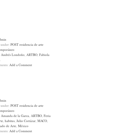
dmin
d under:
POST residencia de arte
emporáneo
:
Andrés Londoño
,
ARTBO
,
Fabiola
a
ments:
Add a Comment
dmin
d under:
POST residencia de arte
emporáneo
:
Amanda de la Garza
,
ARTBO
,
Feria
rte
,
habitus
,
Julio Cortázar
,
MACO
,
ado de Arte
,
México
ments:
Add a Comment