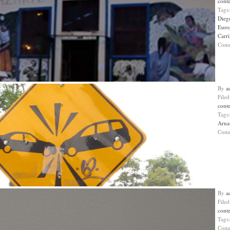
cont
Tags
Dieg
Euro
Carri
Com
By
a
File
cont
Tags
Arna
Com
By
a
File
cont
Tags
Com