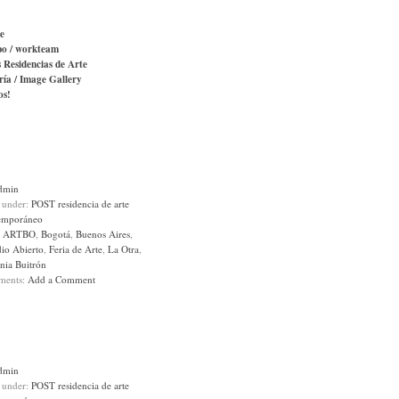
e
po / workteam
s Residencias de Arte
ría / Image Gallery
os!
dmin
d under:
POST residencia de arte
emporáneo
:
ARTBO
,
Bogotá
,
Buenos Aires
,
dio Abierto
,
Feria de Arte
,
La Otra
,
nia Buitrón
ments:
Add a Comment
dmin
d under:
POST residencia de arte