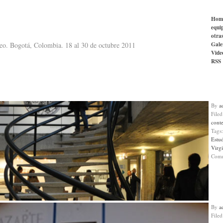
Hom
equi
otra
Gale
neo. Bogotá, Colombia. 18 al 30 de octubre 2011
Vide
RSS
By
a
File
cont
Tags
Estu
Virgi
Com
By
a
File