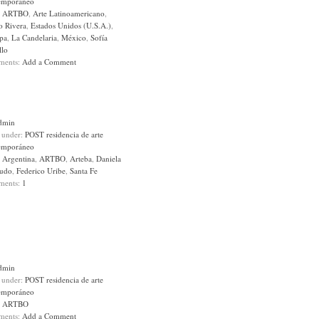
emporáneo
:
ARTBO
,
Arte Latinoamericano
,
o Rivera
,
Estados Unidos (U.S.A.)
,
pa
,
La Candelaria
,
México
,
Sofía
llo
ments:
Add a Comment
dmin
d under:
POST residencia de arte
emporáneo
:
Argentina
,
ARTBO
,
Arteba
,
Daniela
udo
,
Federico Uribe
,
Santa Fe
ments:
1
dmin
d under:
POST residencia de arte
emporáneo
:
ARTBO
ments:
Add a Comment