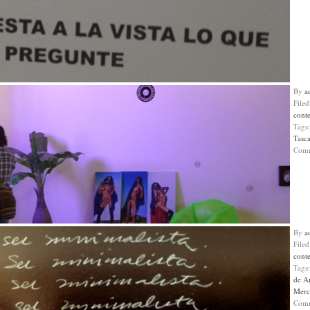
By
a
File
cont
Tags
Tasc
Com
By
a
File
cont
Tags
de A
Merc
Com