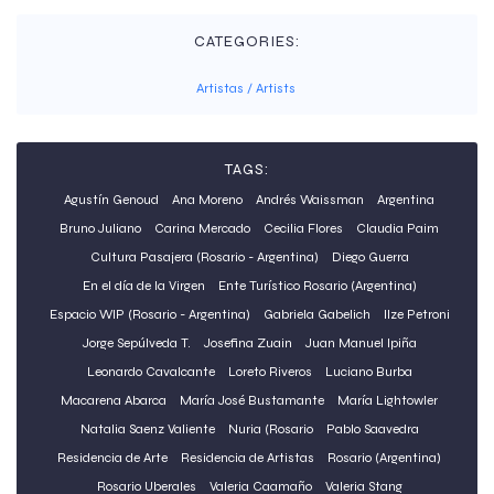
CATEGORIES:
Artistas / Artists
TAGS:
Agustín Genoud
Ana Moreno
Andrés Waissman
Argentina
Bruno Juliano
Carina Mercado
Cecilia Flores
Claudia Paim
Cultura Pasajera (Rosario - Argentina)
Diego Guerra
En el día de la Virgen
Ente Turístico Rosario (Argentina)
Espacio WIP (Rosario - Argentina)
Gabriela Gabelich
Ilze Petroni
Jorge Sepúlveda T.
Josefina Zuain
Juan Manuel Ipiña
Leonardo Cavalcante
Loreto Riveros
Luciano Burba
Macarena Abarca
María José Bustamante
María Lightowler
Natalia Saenz Valiente
Nuria (Rosario
Pablo Saavedra
Residencia de Arte
Residencia de Artistas
Rosario (Argentina)
Rosario Uberales
Valeria Caamaño
Valeria Stang