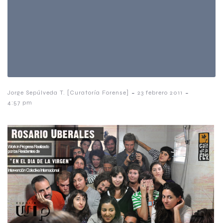
-
-
Jorge Sepúlveda T. [Curatoría Forense]
23 febrero 2011
4:57 pm