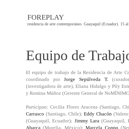
FOREPLAY
residencia de arte contemporáneo. Guayaquil (Ecuador). 15 al
Equipo de Trabaj
El equipo de trabajo de la Residencia de Arte
coordinado por
Jorge Sepúlveda T.
(curador
(investigadora de arte), Eliana Hidalgo y Pily 
y Romina Múñoz (Gerente General de NoMÍNIMO
Participan: Cecilia Flores Aracena (Santiago, Ch
Carrasco
(Santiago, Chile);
Eddy Chacón
(Valenc
(Guayaquil, Ecuador);
Jimmy Lara
(Guayaquil,
Abarca
(Morelia, México);
Marcela Coppo
(Neu