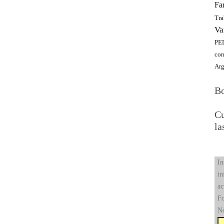
Fa
Tra
Va
PED
con
Arg
Bo
Cu
la
In
in
ac
Fo
N