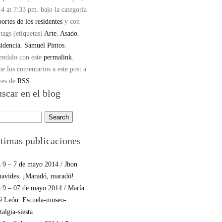
4 at 7:33 pm. bajo la categoría
ortes de los residentes
y con
 tags (etiquetas)
Arte
,
Asado
,
idencia
,
Samuel Pintos
.
ndalo con este
permalink
.
ue los comentarios a este post a
ves de
RSS
.
scar en el blog
rch
:
timas publicaciones
 9 – 7 de mayo 2014 / Jhon
avides. ¡Maradó, maradó!
 9 – 07 de mayo 2014 / María
é León. Escuela-museo-
talgia-siesta