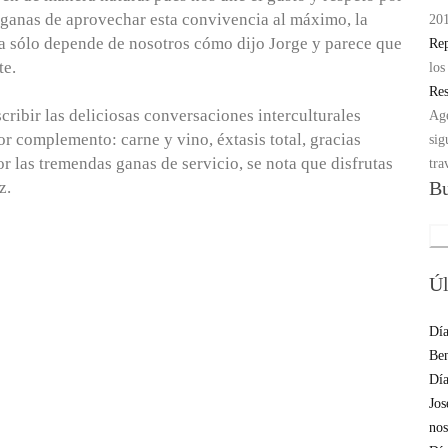
 ganas de aprovechar esta convivencia al máximo, la
201
ia sólo depende de nosotros cómo dijo Jorge y parece que
Rep
te.
los
Res
cribir las deliciosas conversaciones interculturales
Age
 complemento: carne y vino, éxtasis total, gracias
sig
r las tremendas ganas de servicio, se nota que disfrutas
tra
Bu
z.
Sea
for
Úl
Día
Ben
Día
Jos
nos