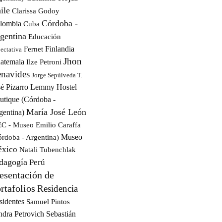
ile
Clarissa Godoy
Córdoba -
lombia
Cuba
gentina
Educación
Finlandia
Fernet
ectativa
Jhon
atemala
Ilze Petroni
navides
Jorge Sepúlveda T.
é Pizarro
Lemmy Hostel
utique (Córdoba -
María José León
gentina)
C - Museo Emilio Caraffa
Museo
órdoba - Argentina)
xico
Natali Tubenchlak
dagogía
Perú
esentación de
rtafolios
Residencia
sidentes
Samuel Pintos
ndra Petrovich
Sebastián