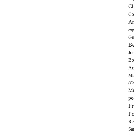
Ch
Co
Ar
exp
Gu
Be
Jos
Bo
Ar
ME
(C
Mé
pe
Pr
Po
Re
Sa