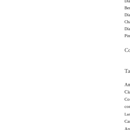
Día
Be
Día
Ch
Día
Pin
Co
Ta
Am
Ci
Co
co
La
Ca
Ar