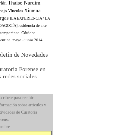
Thaise Nardim
rfán
Ximena
bajo
Vínculos
rgas
[LA EXPERIENCIA / LA
AGOGÍA] residencia de arte
temporáneo. Córdoba -
entina. mayo - junio 2014
letín de Novedades
ratoría Forense en
s redes sociales
scribete para recibir
formación sobre articulos y
tividades de Curatoría
rense.
ombre: