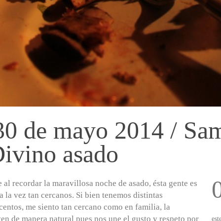
30 de mayo 2014 / Sa
Divino asado
 al recordar la maravillosa noche de asado, ésta gente es
 a la vez tan cercanos. Si bien tenemos distintas
centos, me siento tan cercano como en familia, la
yen de manera natural pues nos une el gusto y respeto por
est