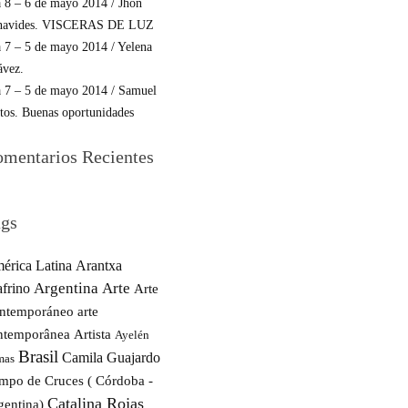
 8 – 6 de mayo 2014 / Jhon
navides. VISCERAS DE LUZ
 7 – 5 de mayo 2014 / Yelena
ávez.
 7 – 5 de mayo 2014 / Samuel
tos. Buenas oportunidades
mentarios Recientes
gs
érica Latina
Arantxa
Argentina
Arte
afrino
Arte
ntemporáneo
arte
ntemporânea
Artista
Ayelén
Brasil
Camila Guajardo
mas
mpo de Cruces ( Córdoba -
Catalina Rojas
gentina)