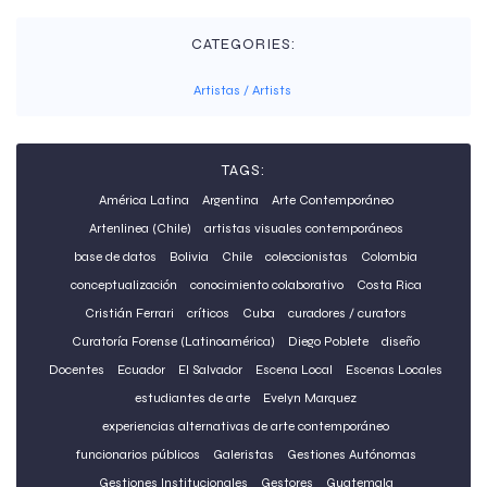
CATEGORIES:
Artistas / Artists
TAGS:
América Latina
Argentina
Arte Contemporáneo
Artenlinea (Chile)
artistas visuales contemporáneos
base de datos
Bolivia
Chile
coleccionistas
Colombia
conceptualización
conocimiento colaborativo
Costa Rica
Cristián Ferrari
críticos
Cuba
curadores / curators
Curatoría Forense (Latinoamérica)
Diego Poblete
diseño
Docentes
Ecuador
El Salvador
Escena Local
Escenas Locales
estudiantes de arte
Evelyn Marquez
experiencias alternativas de arte contemporáneo
funcionarios públicos
Galeristas
Gestiones Autónomas
Gestiones Institucionales
Gestores
Guatemala