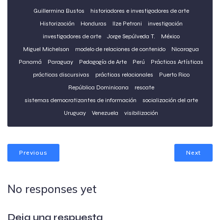
Guillermina Bustos
historiadores e investigadores de arte
Historización
Honduras
Ilze Petroni
investigación
investigadores de arte
Jorge Sepúlveda T.
México
Miguel Michelson
modelo de relaciones de contenido
Nicaragua
Panamá
Paraguay
Pedagogía de Arte
Perú
Prácticas Artísticas
prácticas discursivas
prácticas relacionales
Puerto Rico
República Dominicana
rescate
sistemas democratizantes de información
socialización del arte
Uruguay
Venezuela
visibilización
Previous
Next
No responses yet
Deja una respuesta