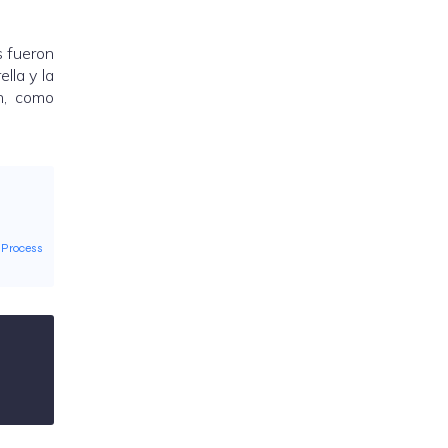
s fueron
lla y la
n, como
 Process