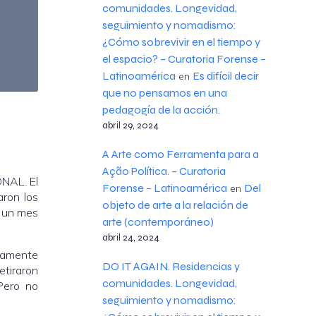
comunidades. Longevidad,
seguimiento y nomadismo:
¿Cómo sobrevivir en el tiempo y
el espacio? – Curatoria Forense –
Latinoamérica
Es difícil decir
en
que no pensamos en una
pedagogía de la acción.
abril 29, 2024
A Arte como Ferramenta para a
Ação Política. – Curatoria
ONAL. El
Forense – Latinoamérica
Del
en
aron los
objeto de arte a la relación de
e un mes
arte (contemporáneo)
abril 24, 2024
ivamente
DO IT AGAIN. Residencias y
etiraron
comunidades. Longevidad,
Pero no
seguimiento y nomadismo: