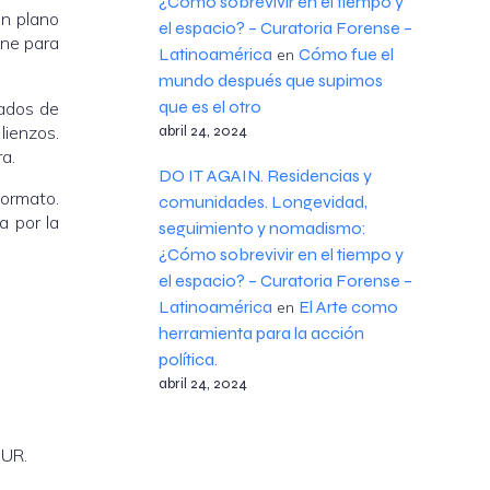
¿Cómo sobrevivir en el tiempo y
un plano
el espacio? – Curatoria Forense –
ene para
Latinoamérica
Cómo fue el
en
mundo después que supimos
que es el otro
tados de
lienzos.
abril 24, 2024
a.
DO IT AGAIN. Residencias y
formato.
comunidades. Longevidad,
a por la
seguimiento y nomadismo:
¿Cómo sobrevivir en el tiempo y
el espacio? – Curatoria Forense –
Latinoamérica
El Arte como
en
herramienta para la acción
política.
abril 24, 2024
SUR.