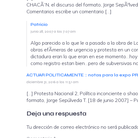
CHACÃ“N, el discurso del formato, Jorge SepÃºlveda T. [18 de junio 2007] rec
Comentarios escribe un comentario […]
Patricio
junio 28, 2007 a las 7:07 am
Algo parecido a lo que le a pasado a la obra de L
obras efÃ­meras de urgencia y protesta en un con
dictadura eran lo que eran en ese momento…hoy 
como registro estan bien…pero de subversivas n
ACTUAR POLITICAMENTE :: notas para la expo 
diciembre 31, 2016 a las 11:51 am
[…] Protesta Nacional 2, Política inconciente o sha
formato, Jorge Sepúlveda T. [18 de junio 2007] – Pa
Deja una respuesta
Tu dirección de correo electrónico no será publicad