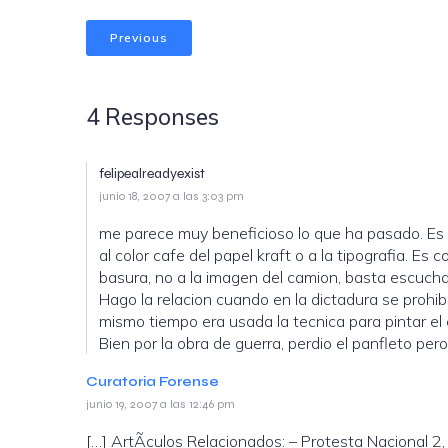
Previous
4 Responses
felipealreadyexist
junio 18, 2007 a las 3:03 pm
me parece muy beneficioso lo que ha pasado. Es el
al color cafe del papel kraft o a la tipografia. E
basura, no a la imagen del camion, basta escuchar
Hago la relacion cuando en la dictadura se prohib
mismo tiempo era usada la tecnica para pintar el
Bien por la obra de guerra, perdio el panfleto pe
Curatoria Forense
junio 19, 2007 a las 12:46 pm
[…] ArtÃ­culos Relacionados: – Protesta Nacional 2,