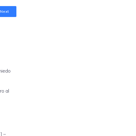
Next
 miedo
ro al
] –