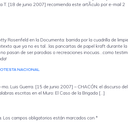
omienda este artÃ­culo por e-mail 2
otty Rosenfeld en la Documenta: barrida por la cuadrilla de limp
texto que ya no es tal…las pancartas de papel kraft durante la
no pasan de ser parodias o recreaciones inocuas…como testim
ada!
PROTESTA NACIONAL
o-mo, Luis Guerra. [15 de junio 2007] – CHACÓN, el discurso del
labras escritas en el Muro: El Caso de la Brigada […]
a.
Los campos obligatorios están marcados con
*