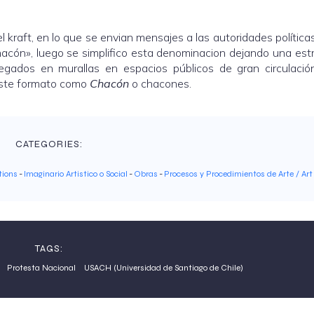
el kraft, en lo que se envian mensajes a las autoridades política
cón», luego se simplifico esta denominacion dejando una estre
pegados en murallas en espacios públicos de gran circulació
 este formato como
Chacón
o chacones.
CATEGORIES:
tions
-
Imaginario Artistico o Social
-
Obras
-
Procesos y Procedimientos de Arte / Art
TAGS:
Protesta Nacional
USACH (Universidad de Santiago de Chile)