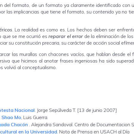
n del formato, de un formato ya claramente identificado con 
por las implicancias que tiene el formato, su contenido ya no ti
.
éricos
. La realidad es como es. Los hechos deben ser enfren
o que se me ocurrió es
reparar el error
de la eliminación de los 
ar su constitución precaria, su carácter de acción social efímer
car las murallas con chacones vacíos, que hablan desde el 
siva que hicimos al anotar frases ingeniosas ha sido superad
s volvió al conceptualismo.
otesta Nacional
. Jorge Sepúlveda T. [13 de junio 2007]
 o Shao Mo
, Luis Guerra.
rigada Chacón
. Alejandra Sandoval. Centro de Documentacion 
cultural en la Universidad
. Nota de Prensa en USACH al Día