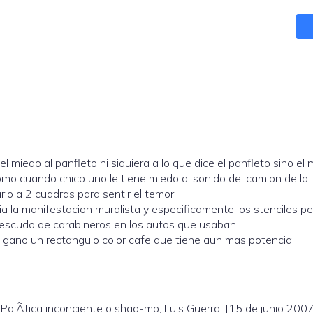
 miedo al panfleto ni siquiera a lo que dice el panfleto sino el
s como cuando chico uno le tiene miedo al sonido del camion de la
lo a 2 cuadras para sentir el temor.
ia la manifestacion muralista y especificamente los stenciles pe
 escudo de carabineros en los autos que usaban.
ro gano un rectangulo color cafe que tiene aun mas potencia.
 PolÃ­tica inconciente o shao-mo, Luis Guerra. [15 de junio 2007