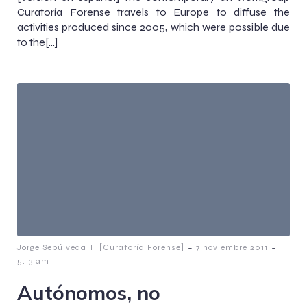
Curatoría Forense travels to Europe to diffuse the
activities produced since 2005, which were possible due
to the[…]
-
-
Jorge Sepúlveda T. [Curatoría Forense]
7 noviembre 2011
5:13 am
Autónomos, no