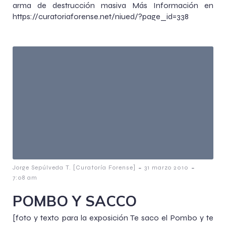
arma de destrucción masiva Más Información en
https://curatoriaforense.net/niued/?page_id=338
-
-
Jorge Sepúlveda T. [Curatoría Forense]
31 marzo 2010
7:08 am
POMBO Y SACCO
[foto y texto para la exposición Te saco el Pombo y te