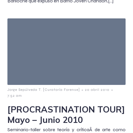
Bariloche que expuso en Barrio Joven Chandon,[…]
-
-
Jorge Sepúlveda T. [Curatoría Forense]
20 abril 2010
7:52 am
[PROCRASTINATION TOUR]
Mayo – Junio 2010
Seminario-taller sobre teoría y críticaÂ de arte como