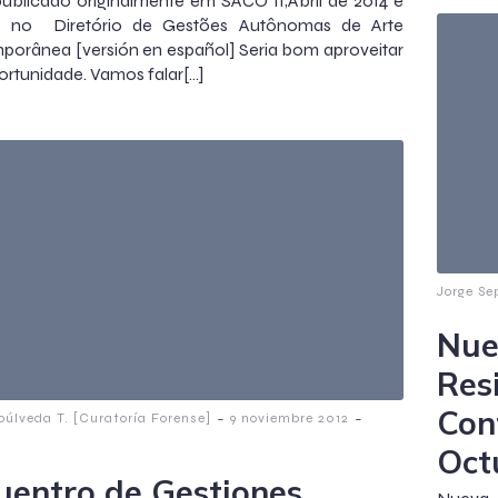
publicado originalmente em SACO II,Abril de 2014 e
do no Diretório de Gestões Autônomas de Arte
orânea [versión en español] Seria bom aproveitar
ortunidade. Vamos falar[…]
Jorge Se
Nue
Res
Con
-
-
púlveda T. [Curatoría Forense]
9 noviembre 2012
m
Oct
uentro de Gestiones