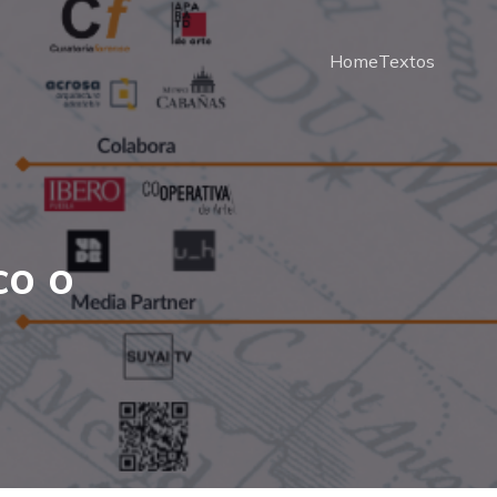
Home
Textos
co o