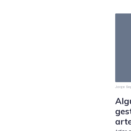
Jorge Se
Alg
ges
art