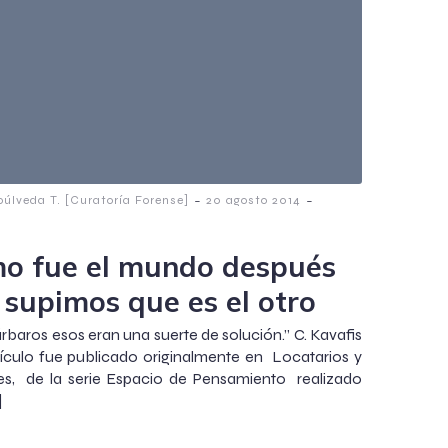
-
-
púlveda T. [Curatoría Forense]
20 agosto 2014
o fue el mundo después
 supimos que es el otro
árbaros esos eran una suerte de solución.” C. Kavafis
tículo fue publicado originalmente en Locatarios y
tes, de la serie Espacio de Pensamiento realizado
]