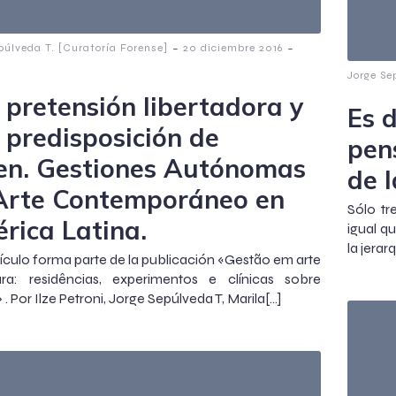
-
-
púlveda T. [Curatoría Forense]
20 diciembre 2016
Jorge Se
 pretensión libertadora y
Es d
 predisposición de
pen
en. Gestiones Autónomas
de l
Arte Contemporáneo en
Sólo tr
rica Latina.
igual qu
la jera
tículo forma parte de la publicación «Gestão em arte
ura: residências, experimentos e clínicas sobre
. Por Ilze Petroni, Jorge Sepúlveda T, Marila[…]