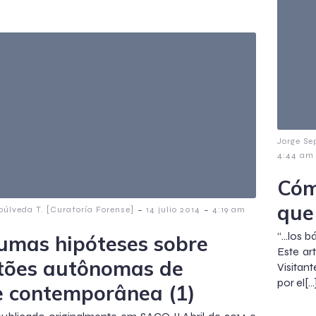
Jorge Se
4:44 am
Cóm
que
-
-
púlveda T. [Curatoría Forense]
14 julio 2014
4:19 am
“…los b
umas hipóteses sobre
Este ar
tões autônomas de
Visitan
por el[…
e contemporânea (1)