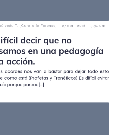
-
-
púlveda T. [Curatoría Forense]
27 abril 2016
5:34 am
ifícil decir que no
samos en una pedagogía
a acción.
es acordes nos van a bastar para dejar todo esto
e como está (Profetas y Frenéticos) Es difícil evitar
rquía porque parece[…]