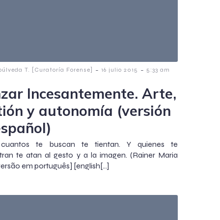
-
-
púlveda T. [Curatoría Forense]
16 julio 2015
5:33 am
zar Incesantemente. Arte,
tión y autonomía (versión
español)
cuantos te buscan te tientan. Y quienes te
ran te atan al gesto y a la imagen. (Rainer Maria
[versão em português] [english[…]