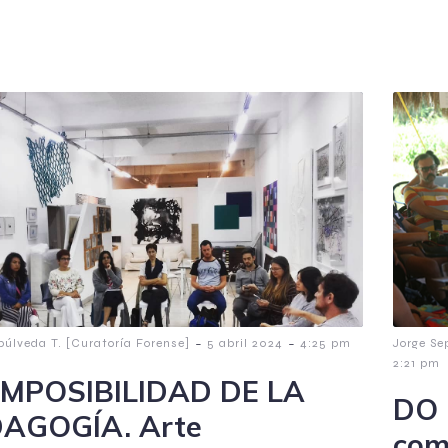
-
-
púlveda T. [Curatoría Forense]
5 abril 2024
4:25 pm
Jorge Se
2:21 pm
IMPOSIBILIDAD DE LA
DO 
AGOGÍA. Arte
com