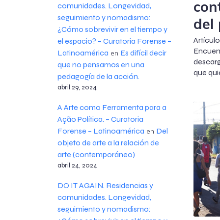
con
comunidades. Longevidad,
seguimiento y nomadismo:
del
¿Cómo sobrevivir en el tiempo y
Artíc
el espacio? – Curatoria Forense –
Encue
Latinoamérica
Es difícil decir
en
descarg
que no pensamos en una
que qui
pedagogía de la acción.
abril 29, 2024
A Arte como Ferramenta para a
Ação Política. – Curatoria
Forense – Latinoamérica
Del
en
objeto de arte a la relación de
arte (contemporáneo)
abril 24, 2024
DO IT AGAIN. Residencias y
comunidades. Longevidad,
seguimiento y nomadismo: