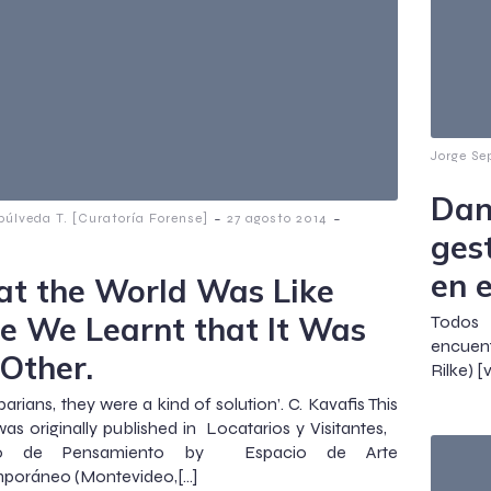
Jorge Se
Dan
-
-
púlveda T. [Curatoría Forense]
27 agosto 2014
ges
en 
t the World Was Like
e We Learnt that It Was
Todos 
encuent
 Other.
Rilke) 
barians, they were a kind of solution’. C. Kavafis This
was originally published in Locatarios y Visitantes, ​​
io de Pensamiento by Espacio de Arte
poráneo (Montevideo,[…]