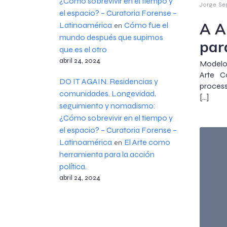
¿Cómo sobrevivir en el tiempo y
Jorge Se
el espacio? – Curatoria Forense –
A A
Latinoamérica
Cómo fue el
en
mundo después que supimos
par
que es el otro
abril 24, 2024
Modelos
Arte 
DO IT AGAIN. Residencias y
process
comunidades. Longevidad,
[…]
seguimiento y nomadismo:
¿Cómo sobrevivir en el tiempo y
el espacio? – Curatoria Forense –
Latinoamérica
El Arte como
en
herramienta para la acción
política.
abril 24, 2024