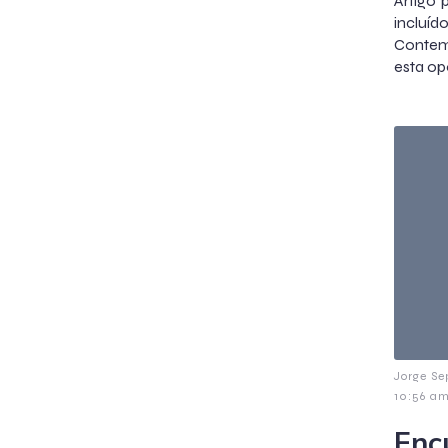
Artigo 
incluí
Contemp
esta op
Jorge Se
10:56 a
Enc