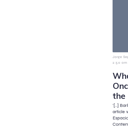
Jorge Se
2:50 am
Wha
Onc
the
‘[…] Bar
article 
Espac
Contem