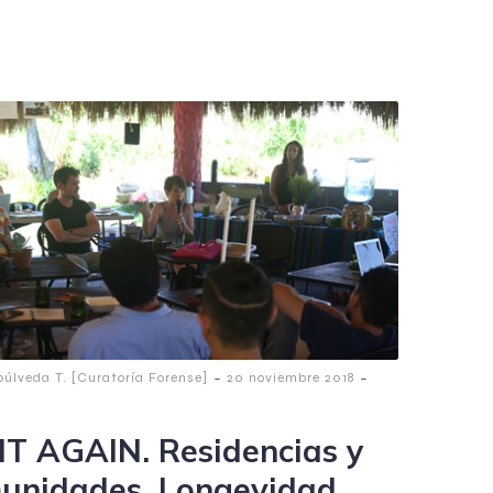
-
-
púlveda T. [Curatoría Forense]
20 noviembre 2018
IT AGAIN. Residencias y
unidades. Longevidad,