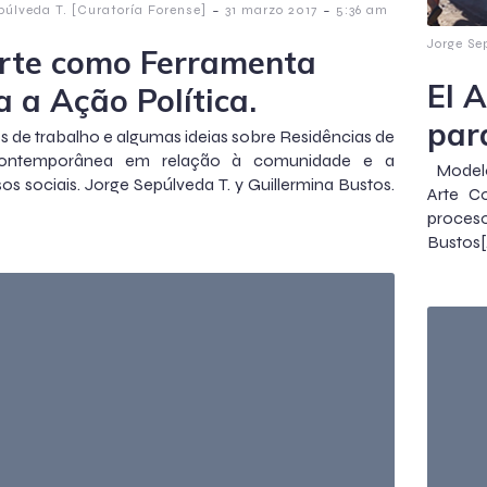
-
-
púlveda T. [Curatoría Forense]
31 marzo 2017
5:36 am
Jorge Se
rte como Ferramenta
El 
a a Ação Política.
para
 de trabalho e algumas ideias sobre Residências de
Contemporânea em relação à comunidade e a
Modelos
os sociais. Jorge Sepúlveda T. y Guillermina Bustos.
Arte C
proces
Bustos[