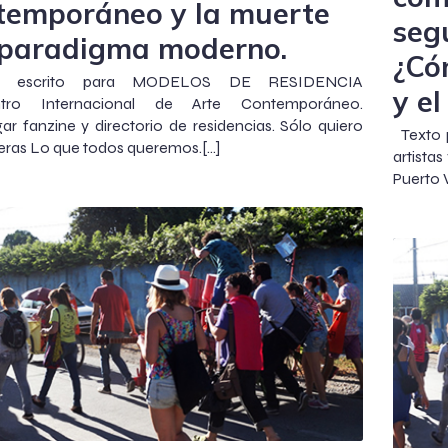
temporáneo y la muerte
seg
 paradigma moderno.
¿Có
ulo escrito para MODELOS DE RESIDENCIA
y el
ntro Internacional de Arte Contemporáneo.
ar fanzine y directorio de residencias. Sólo quiero
Texto p
eras Lo que todos queremos.[…]
artista
Puerto V