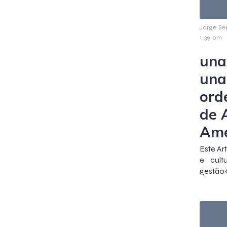
Jorge Se
1:39 pm
una
una
ord
de 
Amé
Este Ar
e cult
gestão» 