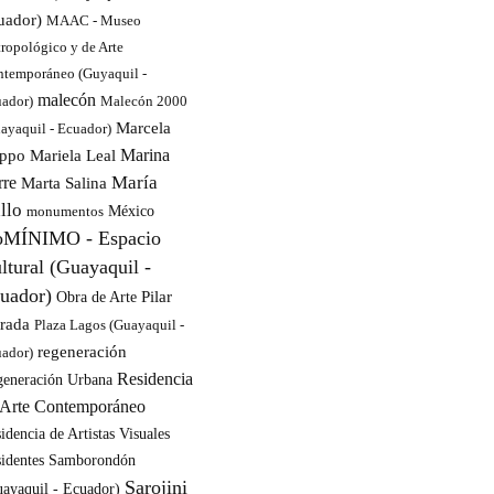
uador)
MAAC - Museo
ropológico y de Arte
temporáneo (Guyaquil -
malecón
ador)
Malecón 2000
Marcela
ayaquil - Ecuador)
Mariela Leal
Marina
ppo
María
rre
Marta Salina
llo
monumentos
México
MÍNIMO - Espacio
ltural (Guayaquil -
uador)
Pilar
Obra de Arte
trada
Plaza Lagos (Guayaquil -
regeneración
ador)
Residencia
generación Urbana
 Arte Contemporáneo
idencia de Artistas Visuales
identes
Samborondón
Sarojini
ayaquil - Ecuador)