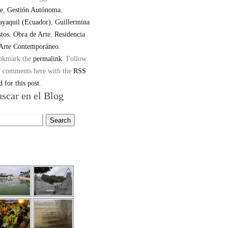
e
,
Gestión Autónoma
,
yaquil (Ecuador)
,
Guillermina
tos
,
Obra de Arte
,
Residencia
 Arte Contemporáneo
.
okmark the
permalink
.
Follow
 comments here with the
RSS
d for this post
.
scar en el Blog
rch
: