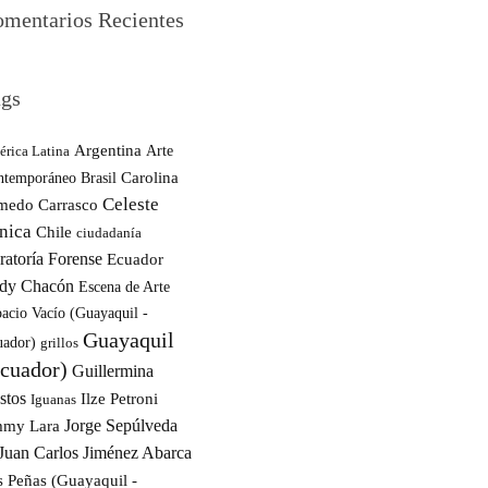
mentarios Recientes
gs
Argentina
rica Latina
Arte
Carolina
ntemporáneo
Brasil
Celeste
medo Carrasco
nica
Chile
ciudadanía
ratoría Forense
Ecuador
dy Chacón
Escena de Arte
acio Vacío (Guayaquil -
Guayaquil
uador)
grillos
cuador)
Guillermina
stos
Ilze Petroni
Iguanas
Jorge Sepúlveda
mmy Lara
Juan Carlos Jiménez Abarca
s Peñas (Guayaquil -