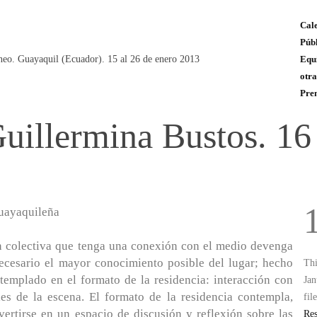
Cale
Públ
neo. Guayaquil (Ecuador). 15 al 26 de enero 2013
Equ
otra
Pre
Guillermina Bustos. 16
n
uayaquileña
n colectiva que tenga una conexión con el medio devenga
necesario el mayor conocimiento posible del lugar; hecho
Thi
templado en el formato de la residencia: interacción con
Jan
les de la escena. El formato de la residencia contempla,
fil
vertirse en un espacio de discusión y reflexión sobre las
Res