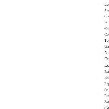
Ec
Ant
Con
Ecu
(Gu
Co
To
Ga
No
Cu
Ec
Es
Ecu
Re
de
Res
Res
(Gu