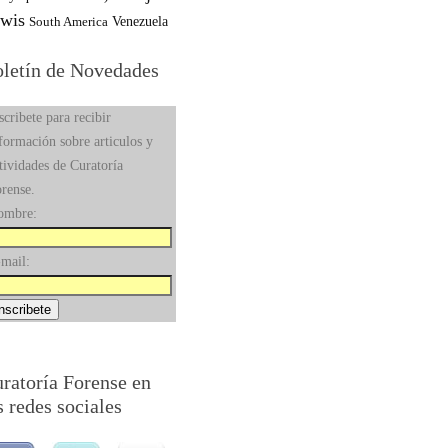
wis
South America
Venezuela
letín de Novedades
scribete para recibir
formación sobre articulos y
tividades de Curatoría
rense.
ombre:
mail:
ratoría Forense en
s redes sociales