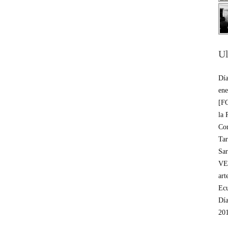
Ul
Día
ene
[FO
la 
Co
Tar
Sar
VE
art
Ec
Día
20