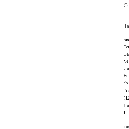
Co
Ta
Amé
Co
Ol
Ve
Cu
Ed
Esp
Ec
(E
Bu
Ji
T.
La