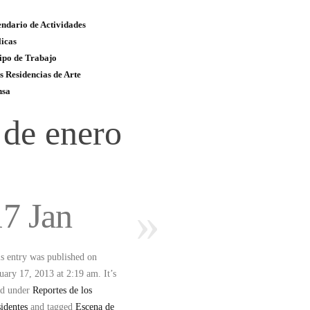
ndario de Actividades
icas
ipo de Trabajo
s Residencias de Arte
nsa
 de enero
17 Jan
»
s entry was published on
uary 17, 2013 at 2:19 am. It’s
ed under
Reportes de los
identes
and tagged
Escena de