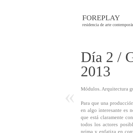
FOREPLAY
residencia de arte contemporá
Día 2 / 
Post
2013
navigatio
«
Módulos. Arquitectura g
Para que una producció
en algo interesante es 
que está claramente con
todos los actores posib
prima y enfatiza en con